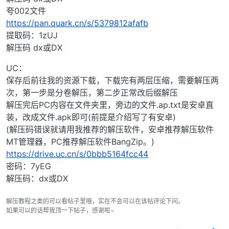
夸002文件
https://pan.quark.cn/s/5379812afafb
提取码：1zUJ
解压码 dx或DX
UC：
保存后前往我的资源下载，下载完有两层压缩，需要解压两
次，第一步是分卷解压，第二步正常改后缀解压
解压完后PC内容在文件夹里，旁边的文件.ap.txt是安卓直
装，改成文件.apk即可(前提是介绍写了有安卓)
(解压码错误就请用我推荐的解压软件，安卓推荐解压软件
MT管理器，PC推荐解压软件BangZip。)
https://drive.uc.cn/s/0bbb5164fcc44
密码：7yEG
解压码：dx或DX
解压教程之类的可以看帖子里哦，实在不会可以在该帖评论下问。
如果可以的话帮我顶一下帖子，感谢啦~