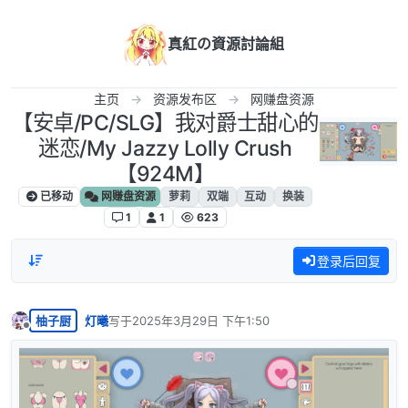
跳转至内容
真紅の資源討論組
主页
资源发布区
网赚盘资源
【安卓/PC/SLG】我对爵士甜心的
迷恋/My Jazzy Lolly Crush
【924M】
已移动
网赚盘资源
萝莉
双端
互动
换装
1
1
623
登录后回复
柚子厨
灯曦
写于
2025年3月29日 下午1:50
最后由 编辑
离线