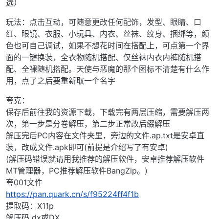
选）
玩法：点击互动，可随意更改任何配饰，发型、眼睛、口
红、眼镜、衣服、小玩具、内衣、丝袜、纹身、捆绑等，颜
色也可自己调试，如果不想花时间在搭配上，可点第一个界
面的一键换装，全衣物随机搭配、仅丝袜内衣内裤随机搭
配、全裸随机搭配。天使与恶魔的那个图标不清楚有什么作
用，点了之后要重新取一个名字
夸克：
保存后前往我的资源下载，下载完有两层压缩，需要解压两
次，第一步是分卷解压，第二步正常改后缀解压
解压完后PC内容在文件夹里，旁边的文件.ap.txt是安卓直
装，改成文件.apk即可(前提是介绍写了有安卓)
(解压码错误就请用我推荐的解压软件，安卓推荐解压软件
MT管理器，PC推荐解压软件BangZip。)
夸001文件
https://pan.quark.cn/s/f95224ff4f1b
提取码：X11p
解压码 dx或DX