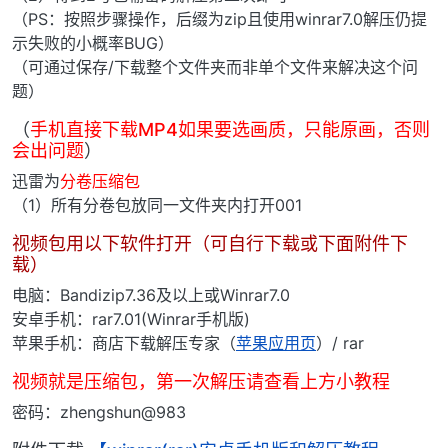
（PS：按照步骤操作，后缀为zip且使用winrar7.0解压仍提
示失败的小概率BUG）
（可通过保存/下载整个文件夹而非单个文件来解决这个问
题）
（
手机直接下载MP4如果要选画质，只能原画，否则
会出问题
）
迅雷为
分卷压缩包
（1）所有分卷包放同一文件夹内打开001
视频包用以下软件打开（可自行下载或下面附件下
载）
电脑：Bandizip7.36及以上或Winrar7.0
安卓手机：rar7.01(Winrar手机版)
苹果手机：商店下载解压专家（
苹果应用页
）/ rar
视频就是压缩包，第一次解压请查看上方小教程
密码：zhengshun@983