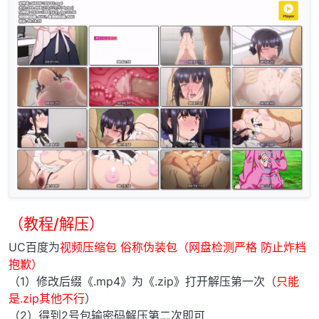
（教程/解压）
UC百度为
视频压缩包 俗称伪装包（网盘检测严格 防止炸档
抱歉）
（1）修改后缀《.mp4》为《.zip》打开解压第一次（
只能
是.zip其他不行
）
（2）得到2号包输密码解压第二次即可