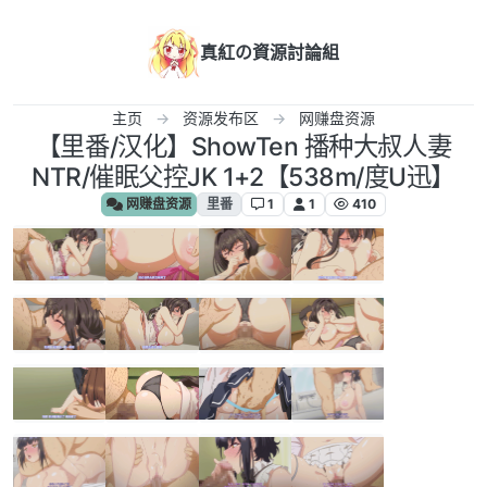
跳转至内容
真紅の資源討論組
主页
资源发布区
网赚盘资源
【里番/汉化】ShowTen 播种大叔人妻
NTR/催眠父控JK 1+2【538m/度U迅】
网赚盘资源
里番
1
1
410