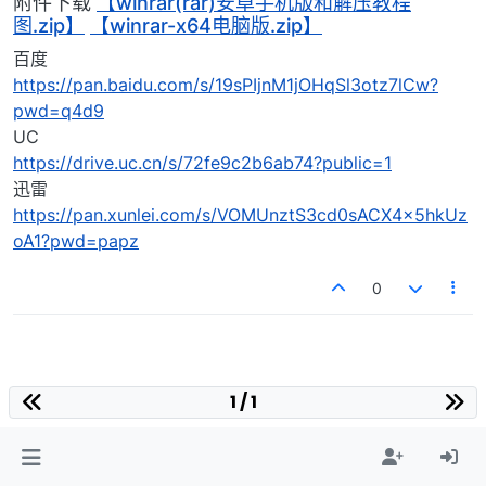
附件下载
【winrar(rar)安卓手机版和解压教程
图.zip】
【winrar-x64电脑版.zip】
百度
https://pan.baidu.com/s/19sPIjnM1jOHqSl3otz7lCw?
pwd=q4d9
UC
https://drive.uc.cn/s/72fe9c2b6ab74?public=1
迅雷
https://pan.xunlei.com/s/VOMUnztS3cd0sACX4x5hkUz
oA1?pwd=papz
0
1 / 1