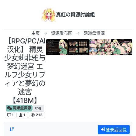
跳转至内容
真紅の資源討論組
主页
资源发布区
网赚盘资源
【RPG/PC/AI
汉化】 精灵
少女莉菲雅与
梦幻迷宫 エ
ルフ少女リフ
ィアと夢幻の
迷宮
【418M】
网赚盘资源
rpg
1
1
213
登录后回复