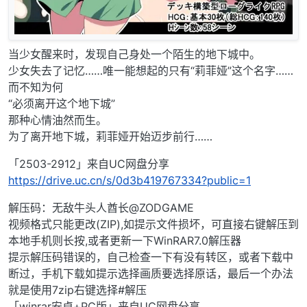
当少女醒来时，发现自己身处一个陌生的地下城中。
少女失去了记忆……唯一能想起的只有“莉菲娅”这个名字……
而不知为何
“必须离开这个地下城”
那种心情油然而生。
为了离开地下城，莉菲娅开始迈步前行……
「2503-2912」来自UC网盘分享
https://drive.uc.cn/s/0d3b419767334?public=1
解压码：无敌牛头人酋长@ZODGAME
视频格式只能更改(ZIP),如提示文件损坏，可直接右键解压到
本地手机则长按,或者更新一下WinRAR7.0解压器
提示解压码错误的，自己检查一下有没有转区，或者下载中
断过，手机下载如提示选择画质要选择原话，最后一个办法
就是使用7zip右键选择#解压
「winrar安卓+PC版」来自UC网盘分享