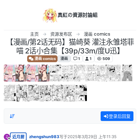
跳转至内容
真紅の資源討論組
主页
资源发布区
漫画 comics
【漫画/第2话无码】猫崎葵 灌注永雏塔菲
喵 2话小合集【39p/33m/度U迅】
漫画 comics
漫画
1
1
509
登录后回复
近月厨
zhengshun983
写于
2025年3月29日 上午11:35
Z
最后由 编辑