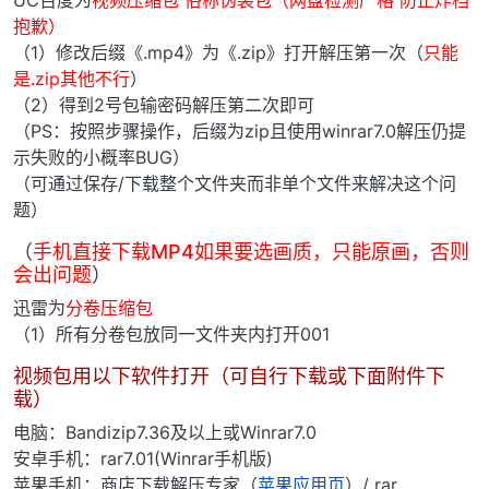
UC百度为
视频压缩包 俗称伪装包（网盘检测严格 防止炸档
抱歉）
（1）修改后缀《.mp4》为《.zip》打开解压第一次（
只能
是.zip其他不行
）
（2）得到2号包输密码解压第二次即可
（PS：按照步骤操作，后缀为zip且使用winrar7.0解压仍提
示失败的小概率BUG）
（可通过保存/下载整个文件夹而非单个文件来解决这个问
题）
（
手机直接下载MP4如果要选画质，只能原画，否则
会出问题
）
迅雷为
分卷压缩包
（1）所有分卷包放同一文件夹内打开001
视频包用以下软件打开（可自行下载或下面附件下
载）
电脑：Bandizip7.36及以上或Winrar7.0
安卓手机：rar7.01(Winrar手机版)
苹果手机：商店下载解压专家（
苹果应用页
）/ rar