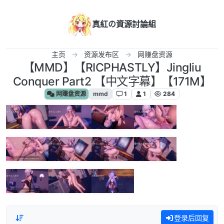
跳转至内容
真紅の資源討論組
主页
资源发布区
网赚盘资源
【MMD】【RICPHASTLY】Jingliu
Conquer Part2 【中文字幕】【171M】
网赚盘资源
mmd
1
1
284
登录后回复