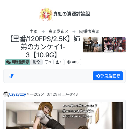
跳转至内容
真紅の資源討論組
主页
资源发布区
网赚盘资源
【里番/120FPS/2.5K】姉
弟のカンケイ1-
3【10.9G】
网赚盘资源
乱伦
1
1
405
登录后回复
Lzyzyzzy
写于
2025年3月29日 上午6:43
最后由 编辑
离线