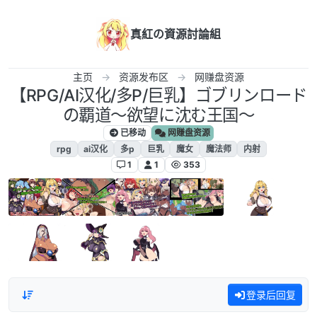
跳转至内容
真紅の資源討論組
主页
资源发布区
网赚盘资源
【RPG/AI汉化/多P/巨乳】ゴブリンロード
の覇道～欲望に沈む王国～
已移动
网赚盘资源
rpg
ai汉化
多p
巨乳
魔女
魔法师
内射
1
1
353
登录后回复