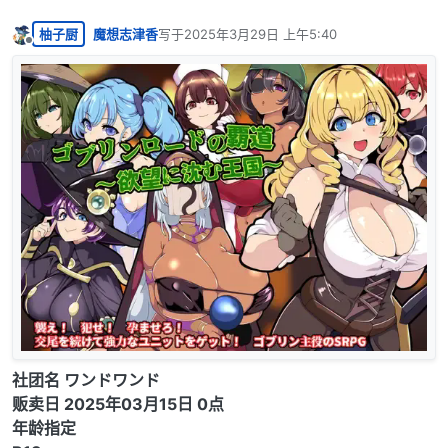
柚子厨
魔想志津香
写于
2025年3月29日 上午5:40
最后由 编辑
离线
社团名 ワンドワンド
贩卖日 2025年03月15日 0点
年龄指定