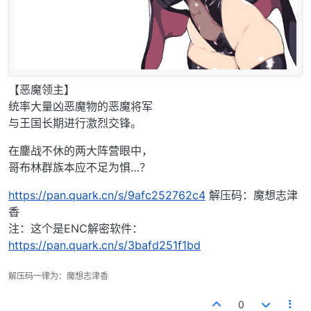
【恶魔领主】
统率大量凶恶魔物的恶魔将军
与王国长期进行激烈交锋。
在鏖战不休的两大阵营眼中，
哥布林群族本应不足为惧…？
https://pan.quark.cn/s/9afc252762c4
解压码：魔想志津
香
注：这个是ENC解密软件：
https://pan.quark.cn/s/3bafd251f1bd
解压码一律为：魔想志津香
0