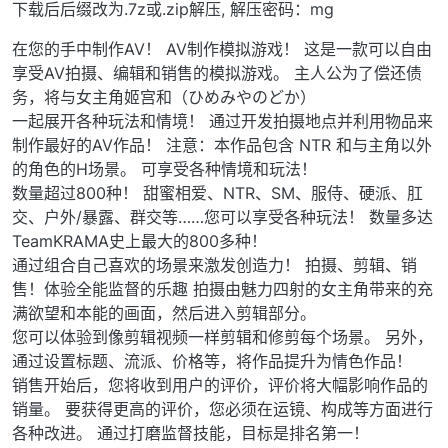
下载后后缀改为.7z或.zip解压, 解压密码：mg
在您的手中制作AV！ AV制作模拟游戏！ 这是一款可以自由
享受AV拍摄、编辑和销售的模拟游戏。 主人公为了偿还债
务，将与女主角姬宫和（ひめみやのどか）
一起展开各种玩法和情境！ 通过开发拍摄地点并利用物品来
制作最好的AV作品！ 注意：本作品包含 NTR 和与主角以外
的角色的H场景。 可享受各种情境和玩法！
数量超过800种！ 甜蜜相爱、NTR、SM、服侍、硬派、肛
交、户外/暴露、群交等……您可以享受各种玩法！ 数量多达
TeamKRAMA史上最大的800多种！
通过组合自己喜欢的场景来激发创造力！ 拍摄、剪辑、销
售！体验全能监督的乐趣 拍摄由魅力四射的女主角带来的充
满欲望和本能的画面，然后进入剪辑部分。
您可以体验到像剪辑视频一样剪辑和修剪每个场景。 另外，
通过设置标题、流派、价格等，将作品提升为情色作品！
销售开始后，您将收到用户的评价，评价将大幅影响作品的
销量。 要获得更高的评价，您必须在运镜、构成等方面进行
各种改进。 通过打磨监督技能，目标是排名第一！