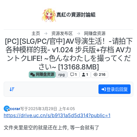
跳转至内容
真紅の資源討論組
主页
资源发布区
网赚盘资源
[PC][SLG/PC/官中]AV导演生活！-请拍下
各种模样的我- v1.024 步兵版+存档 AVカ
ントクLIFE! ~色んなわたしを撮ってくだ
さい~ [13168.8MB]
网赚盘资源
rpg
1
1
216
登录后回复
ccrar
写于
2025年3月29日 上午4:05
C
最后由 编辑
离线
https://drive.uc.cn/s/b9131a5d5d314?public=1
文件夹里是空的就是还在上传, 等一会就有了