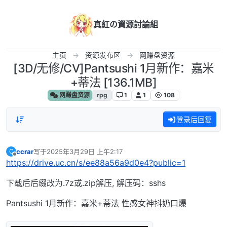
跳转至内容
真紅の資源討論組
主页
资源发布区
网赚盘资源
[3D/无修/CV]Pantsushi 1月新作：嘉米
+蒂法 [136.1MB]
网赚盘资源
rpg
1
1
108
登录后回复
ccrar
写于
2025年3月29日 上午2:17
C
最后由 编辑
离线
https://drive.uc.cn/s/ee88a56a9d0e4?public=1
下载后后缀改为.7z或.zip解压, 解压码：sshs
Pantsushi 1月新作：嘉米+蒂法 性感女神抖奶口爆