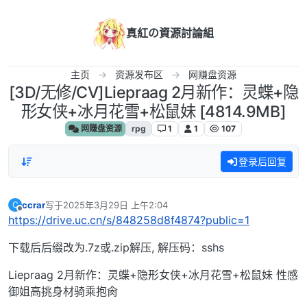
跳转至内容
真紅の資源討論組
主页
资源发布区
网赚盘资源
[3D/无修/CV]Liepraag 2月新作：灵蝶+隐
形女侠+冰月花雪+松鼠妹 [4814.9MB]
网赚盘资源
rpg
1
1
107
登录后回复
ccrar
写于
2025年3月29日 上午2:04
C
最后由 编辑
离线
https://drive.uc.cn/s/848258d8f4874?public=1
下载后后缀改为.7z或.zip解压, 解压码：sshs
Liepraag 2月新作：灵蝶+隐形女侠+冰月花雪+松鼠妹 性感
御姐高挑身材骑乘抱肏