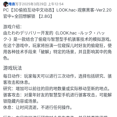
唯哀
写于
2025年3月29日 上午12:54
最后由 编辑
离线
PC【3D偷拍互动中文动态】LOOK.hac-观察黑客-Ver2.20
官中+全回想解锁 【2.8G】
游戏介绍：
由たわわデリバリー开发的《LOOK.hac -ルック・ハッ
ク-》是一款结合了偷窥与智慧型手机骇客技术的模拟游戏。
在这个游戏中，玩家将扮演一位窥探儿时好友的偷窥狂，使
用各种技术手段来「破解」特定的场景，并且影响其中的角
色。
游戏玩法
每日动作：玩家每天可以进行三次动作，选择包括研究、骇
客攻击和休息。
研究：增加可以前往的目的地数量或实际移动至新的地点。
骇客攻击：对童年好友的智慧型手机进行骇客攻击，可能解
锁隐藏内容或场景。
休息：让时间流逝，不进行任何操作。