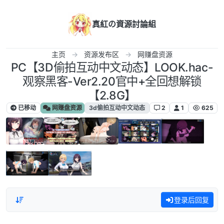
跳转至内容
真紅の資源討論組
主页
资源发布区
网赚盘资源
PC【3D偷拍互动中文动态】LOOK.hac-
观察黑客-Ver2.20官中+全回想解锁
【2.8G】
已移动
网赚盘资源
3d偷拍互动中文动态
2
1
625
登录后回复