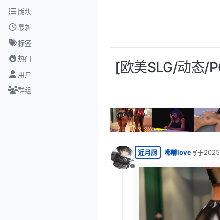
跳转至内容
版块
最新
标签
热门
[欧美SLG/动态/PC
用户
群组
近月厨
嘟嘟love
写于
202
最后由 编
离线