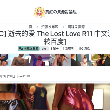
真紅の資源討論組
主页
资源发布区
网赚盘资源
] 逝去的爱 The Lost Love R11 中
转百度]
网赚盘资源
slg
1
帖子
1
发布者
110
浏览
5年3月28日 下午11:10
辑