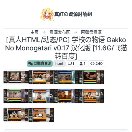
跳转至内容
真紅の資源討論組
主页
资源发布区
网赚盘资源
[真人HTML/动态/PC] 学校の物语 Gakko
No Monogatari v0.17 汉化版 [11.6G/飞猫
转百度]
网赚盘资源
html
1
1
240