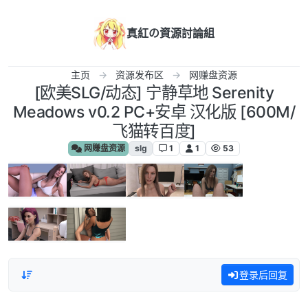
跳转至内容
真紅の資源討論組
主页
资源发布区
网赚盘资源
[欧美SLG/动态] 宁静草地 Serenity
Meadows v0.2 PC+安卓 汉化版 [600M/
飞猫转百度]
网赚盘资源
slg
1
1
53
登录后回复