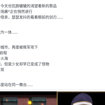
，今天也饥肠辘辘的渴望着新的祭品
场屠*正在悄然进行
母亲，瑟瑟发抖的看着眼前的剑刃……
为一体……
的城市，再度被叛军攻下
度启程
片火海
冽，但是少女却早已变成了怪物
重现
度站在同一舞台……