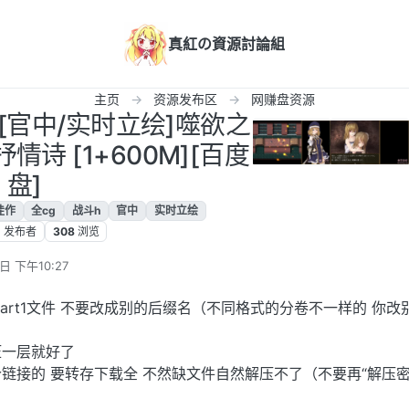
真紅の資源討論組
主页
资源发布区
网赚盘资源
2[官中/实时立绘]噬欲之
诗 [1+600M][百度
盘]
佳作
全cg
战斗h
官中
实时立绘
1
发布者
308
浏览
日 下午10:27
part1文件 不要改成别的后缀名（不同格式的分卷不一样的 你改
压一层就好了
链接的 要转存下载全 不然缺文件自然解压不了（不要再“解压