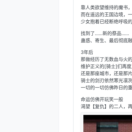
靠人类欲望维持的魔书
而在遥远的王国边境，一
少女抱着已经断绝呼吸的
找到了……新的祭品……
蛊惑、寄生、最后彻底融
3年后
那做经历了无数血与火
维护正义的[骑士]们再
还是那座城市，还是那
骑士的剑刃依然寒光凛
一切的一切仿佛昨日的
命运仿佛开玩笑一般
渴望【复仇】的二人，再