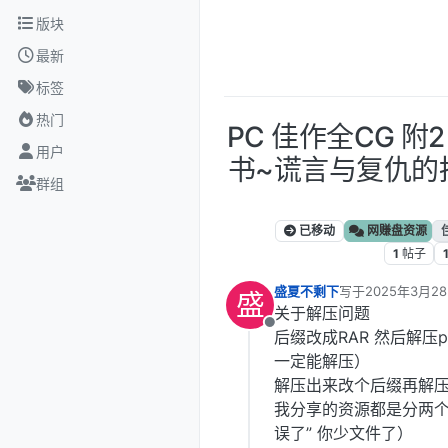
跳转至内容
版块
最新
标签
热门
PC 佳作全CG 附
用户
书~谎言与复仇的抒情
群组
已移动
网赚盘资源
1
帖子
盛夏不剩下
写于
2025年3月28
盛
最后由 编辑
关于解压问题
离线
后缀改成RAR 然后解压
一定能解压）
解压出来改个后缀再解
我分享的资源都是分两个
误了” 你少文件了）