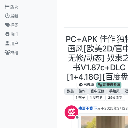
跳转至内容
版块
最新
标签
热门
PC+APK 佳作 独
用户
画风[欧美2D/官
群组
无修/动态] 奴隶
书V1.87c+DLC
[1+4.18G][百度盘
已移动
网赚盘资源
欧美
佳作
官中无修
手绘风
双
1
帖子
1
发布者
394
浏览
盛夏不剩下
写于
2025年3月28
盛
最后由 编辑
离线