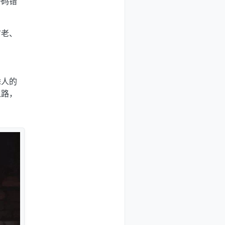
密码错
古老、
诱人的
之路，