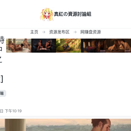
真紅の資源討論組
主页
资源发布区
网赚盘资源
特
中
之
]
端
日 下午10:19