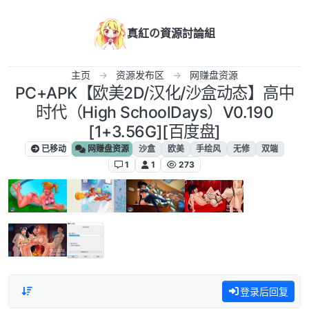
跳转至内容
真紅の資源討論組
主页
资源发布区
网赚盘资源
PC+APK【欧美2D/汉化/沙盒动态】高中
时代（High SchoolDays）V0.190
[1+3.56G][百度盘]
已移动
网赚盘资源
沙盒
欧美
手绘风
无修
双端
1
1
273
登录后回复