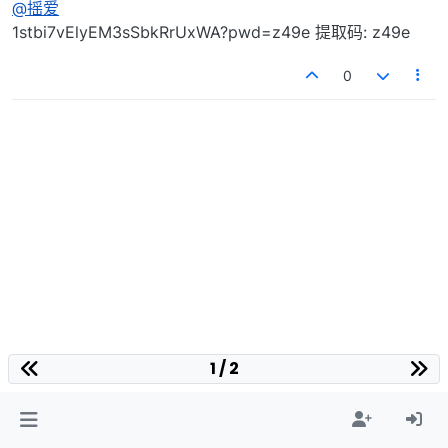
@
摇爱
1stbi7vElyEM3sSbkRrUxWA?pwd=z49e 提取码: z49e
0
1 / 2