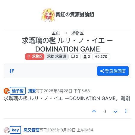
跳转至内容
真紅の資源討論組
主页
求物区
求瑠璃の檻 ルリ・ノ・イエ －
DOMINATION GAME
求物区
求助 求资源
2
2
270
登录后回复
柚子厨
摇爱
写于
2025年3月28日 下午5:58
摇
最后由 编辑
离线
求瑠璃の檻 ルリ・ノ・イエ －DOMINATION GAME，谢谢
0
key
风又音理
写于
2025年3月29日 上午6:54
最后由 编辑
离线