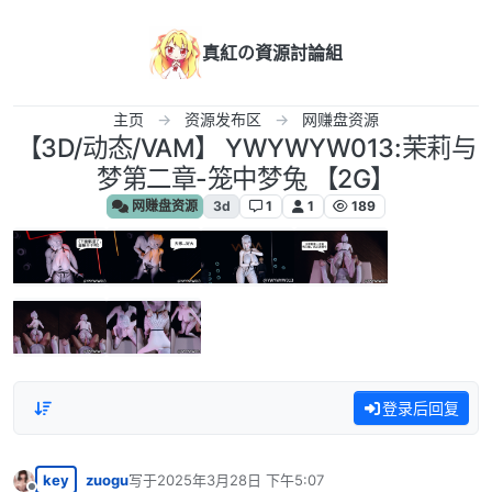
跳转至内容
真紅の資源討論組
主页
资源发布区
网赚盘资源
【3D/动态/VAM】 YWYWYW013:茉莉与
梦第二章-笼中梦兔 【2G】
网赚盘资源
3d
1
1
189
登录后回复
key
zuogu
写于
2025年3月28日 下午5:07
最后由 编辑