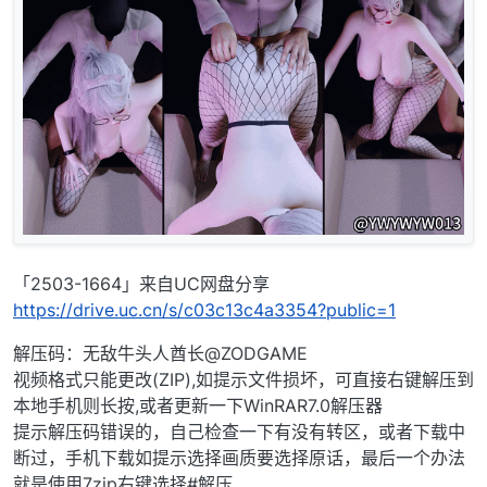
「2503-1664」来自UC网盘分享
https://drive.uc.cn/s/c03c13c4a3354?public=1
解压码：无敌牛头人酋长@ZODGAME
视频格式只能更改(ZIP),如提示文件损坏，可直接右键解压到
本地手机则长按,或者更新一下WinRAR7.0解压器
提示解压码错误的，自己检查一下有没有转区，或者下载中
断过，手机下载如提示选择画质要选择原话，最后一个办法
就是使用7zip右键选择#解压