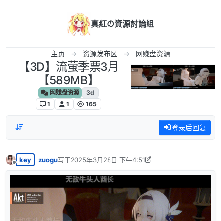
跳转至内容
真紅の資源討論組
主页
资源发布区
网赚盘资源
【3D】流萤季票3月
【589MB】
网赚盘资源
3d
1
1
165
登录后回复
key
zuogu
写于
2025年3月28日 下午4:51
最后由 zuogu 编辑
2025年3月28日 上午11:55
离线