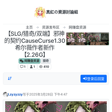
跳转至内容
真紅の資源討論組
主页
资源发布区
网赚盘资源
【SLG/猎奇/双端】邪神
的契约CauseCurse1.30
希尔薇作者新作
【2.26G】
网赚盘资源
猎奇
1
1
410
登录后回复
Lzyzyzzy
写于
2025年3月28日 下午4:47
最后由 编辑
离线