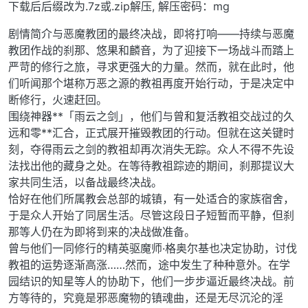
下载后后缀改为.7z或.zip解压, 解压密码：mg
剧情简介与恶魔教团的最终决战，即将打响——持续与恶魔
教团作战的刹那、悠果和麟音，为了迎接下一场战斗而踏上
严苛的修行之旅，寻求更强大的力量。然而，就在此时，他
们听闻那个堪称万恶之源的教祖再度开始行动，于是决定中
断修行，火速赶回。
围绕神器**「雨云之剑」，他们与曾和复活教祖交战过的久
远和零**汇合，正式展开摧毁教团的行动。但就在这关键时
刻，夺得雨云之剑的教祖却再次消失无踪。众人不得不先设
法找出他的藏身之处。在等待教祖踪迹的期间，刹那提议大
家共同生活，以备战最终决战。
恰好在他们所属教会总部的城镇，有一处适合的家族宿舍，
于是众人开始了同居生活。尽管这段日子短暂而平静，但刹
那等人仍在为即将到来的决战做准备。
曾与他们一同修行的精英驱魔师·格奥尔基也决定协助，讨伐
教祖的运势逐渐高涨……然而，途中发生了种种意外。在学
园结识的知星等人的协助下，他们一步步逼近最终决战。前
方等待的，究竟是邪恶魔物的镇魂曲，还是无尽沉沦的淫