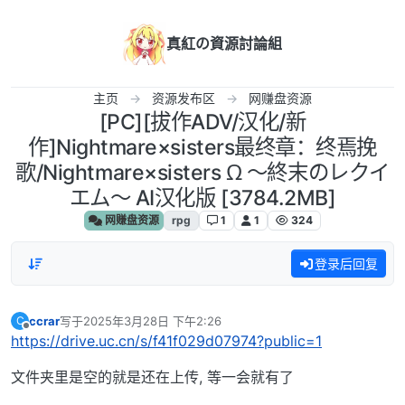
跳转至内容
真紅の資源討論組
主页
资源发布区
网赚盘资源
[PC][拔作ADV/汉化/新
作]Nightmare×sisters最终章：终焉挽
歌/Nightmare×sisters Ω ～終末のレクイ
エム～ AI汉化版 [3784.2MB]
网赚盘资源
rpg
1
1
324
登录后回复
ccrar
写于
2025年3月28日 下午2:26
C
最后由 编辑
离线
https://drive.uc.cn/s/f41f029d07974?public=1
文件夹里是空的就是还在上传, 等一会就有了