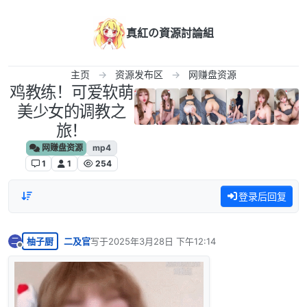
跳转至内容
真紅の資源討論組
主页
资源发布区
网赚盘资源
鸡教练！可爱软萌
美少女的调教之
旅！
网赚盘资源
mp4
1
1
254
登录后回复
柚子厨
二及官
写于
2025年3月28日 下午12:14
二
最后由 编辑
离线