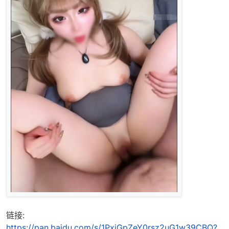
链接:
https://pan.baidu.com/s/1PxiGpZeY0rsz2uG1w39CBQ?