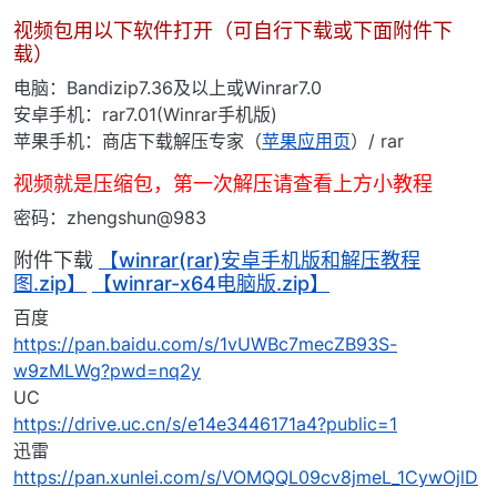
视频包用以下软件打开（可自行下载或下面附件下
载）
电脑：Bandizip7.36及以上或Winrar7.0
安卓手机：rar7.01(Winrar手机版)
苹果手机：商店下载解压专家（
苹果应用页
）/ rar
视频就是压缩包，第一次解压请查看上方小教程
密码：zhengshun@983
附件下载
【winrar(rar)安卓手机版和解压教程
图.zip】
【winrar-x64电脑版.zip】
百度
https://pan.baidu.com/s/1vUWBc7mecZB93S-
w9zMLWg?pwd=nq2y
UC
https://drive.uc.cn/s/e14e3446171a4?public=1
迅雷
https://pan.xunlei.com/s/VOMQQL09cv8jmeL_1CywOjlD