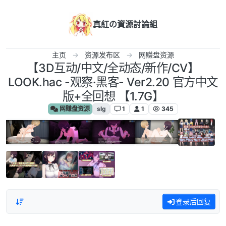
跳转至内容
真紅の資源討論組
主页
资源发布区
网赚盘资源
【3D互动/中文/全动态/新作/CV】
LOOK.hac -观察·黑客- Ver2.20 官方中文
版+全回想 【1.7G】
网赚盘资源
slg
1
1
345
登录后回复