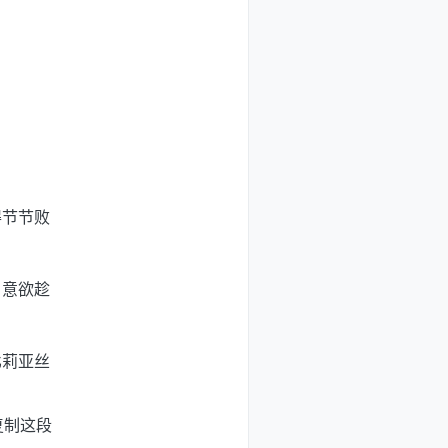
得节节败
，意欲趁
比莉亚丝
复制这段