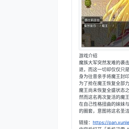
游戏介绍
魔族大军突然发难的袭
退，而这一切却仅仅只
身为往昔亲手将魔王封
为了抢在魔王恢复全部
魔王尚未恢复全盛状态
然而这名再次复活的魔
在自己性格扭曲的妹妹
的圈套，意图将这名圣洁
链接：
https://pan.x