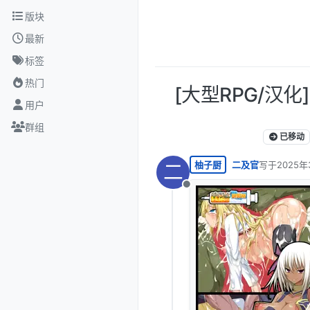
跳转至内容
版块
最新
标签
热门
[大型RPG/汉化
用户
群组
已移动
柚子厨
二及官
写于
2025年
二
最后由 编辑
离线