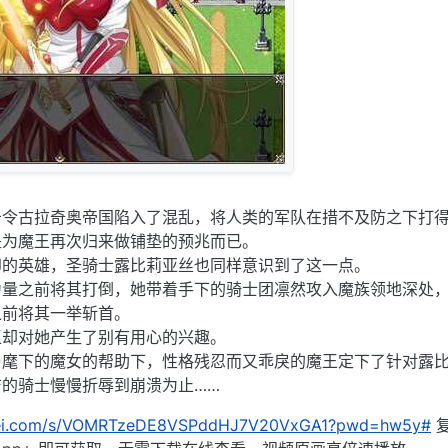
击令古拉奇奥帝国陷入了混乱，将人类的军队在措不及防之下打
是为魔王再次归来做铺垫的预兆而已。
印的英雄，圣骑士露比莉亚丝也同样意识到了这一点。
力量之前将其打倒，她带着手下的骑士团凛然攻入魔族领地深处
之前将其一举斩首。
王却对她产生了别有用心的兴趣。
与麾下的魔女的帮助下，性格残忍而又乖戾的魔王定下了针对露
的骑士慢慢折辱到崩溃为止……
unlei.com/s/VOMRTzeDE8VSPddHJ7V20VxGA1?pwd=hw5y#