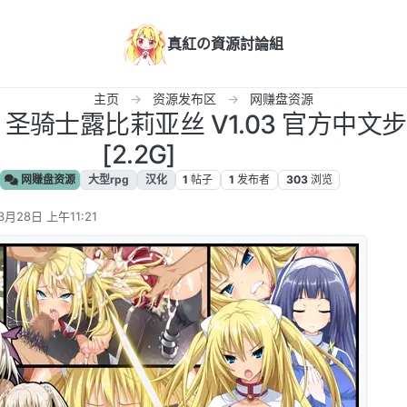
真紅の資源討論組
主页
资源发布区
网赚盘资源
] 圣骑士露比莉亚丝 V1.03 官方中文
[2.2G]
网赚盘资源
大型rpg
汉化
1
帖子
1
发布者
303
浏览
3月28日 上午11:21