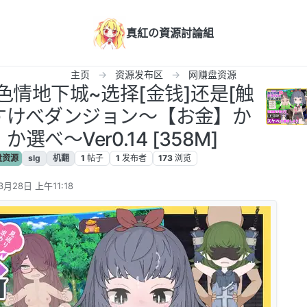
真紅の資源討論組
主页
资源发布区
网赚盘资源
援助色情地下城~选择[金钱]还是[触
どすけべダンジョン～【お金】か
選べ～Ver0.14 [358M]
盘资源
slg
机翻
1
帖子
1
发布者
173
浏览
3月28日 上午11:18