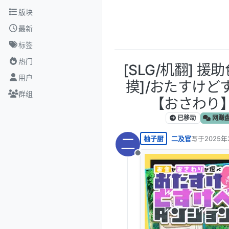
跳转至内容
版块
最新
标签
热门
[SLG/机翻] 
用户
摸]/おたすけ
群组
【おさわり】か
已移动
网赚
柚子厨
二及官
写于
2025年
二
最后由 编辑
离线