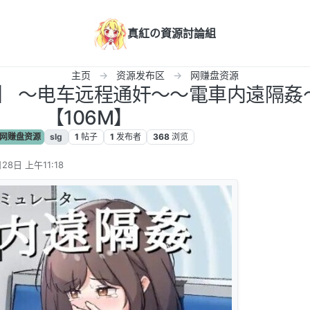
真紅の資源討論組
主页
资源发布区
网赚盘资源
安卓】 ～电车远程通奸～～電車内遠隔姦
【106M】
网赚盘资源
slg
1
帖子
1
发布者
368
浏览
28日 上午11:18