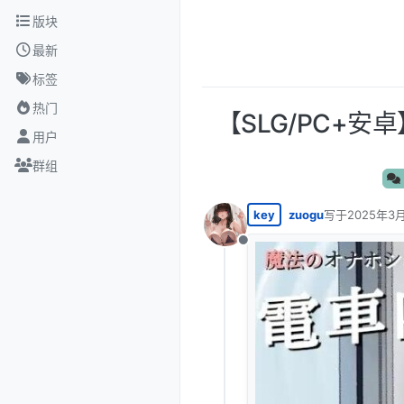
跳转至内容
版块
最新
标签
热门
【SLG/PC+
用户
群组
key
zuogu
写于
2025年3月
最后由 编辑
离线