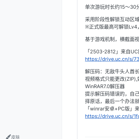
单次游玩时长约15～30
采用阶段性解锁互动区
※正式版最高可解锁Lv4
基于游戏机制，横截面视
「2503-2812」来自U
https://drive.uc.cn/s
解压码：无敌牛头人酋长@
视频格式只能更改(ZIP
WinRAR7.0解压器
提示解压码错误的，自
择原话，最后一个办法就是
「winrar安卓+PC版
https://drive.uc.cn/s/
皮肤