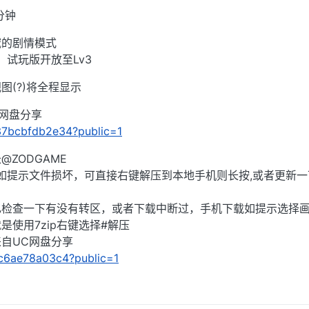
分钟
域的剧情模式
，试玩版开放至Lv3
图(?)将全程显示
C网盘分享
/737bcbfdb2e34?public=1
ZODGAME
),如提示文件损坏，可直接右键解压到本地手机则长按,或者更新一
己检查一下有没有转区，或者下载中断过，手机下载如提示选择
使用7zip右键选择#解压
」来自UC网盘分享
1fc6ae78a03c4?public=1