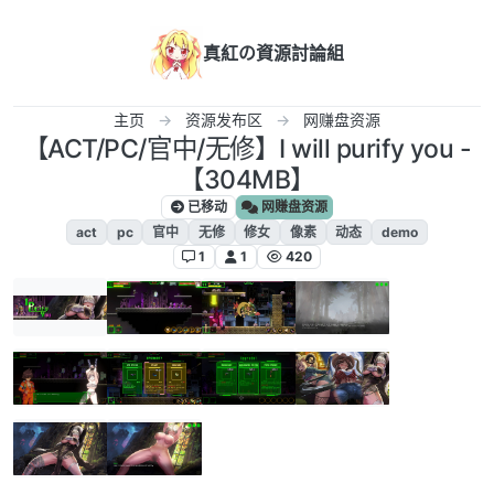
跳转至内容
真紅の資源討論組
主页
资源发布区
网赚盘资源
【ACT/PC/官中/无修】I will purify you -
【304MB】
已移动
网赚盘资源
act
pc
官中
无修
修女
像素
动态
demo
1
1
420