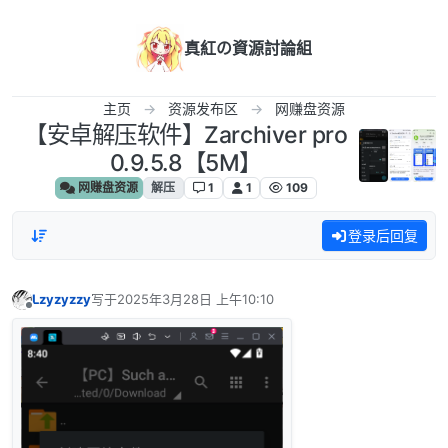
跳转至内容
真紅の資源討論組
主页
资源发布区
网赚盘资源
【安卓解压软件】Zarchiver pro
0.9.5.8【5M】
网赚盘资源
解压
1
1
109
登录后回复
Lzyzyzzy
写于
2025年3月28日 上午10:10
最后由 编辑
离线