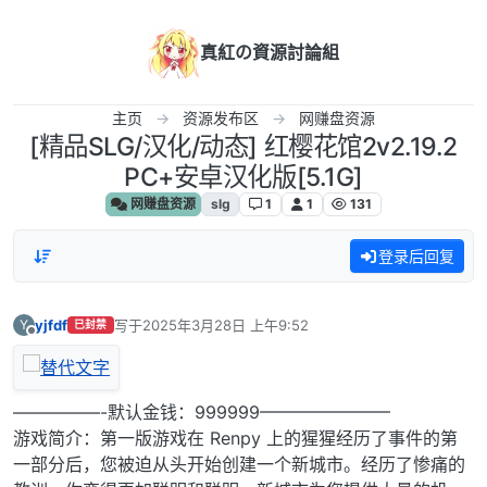
跳转至内容
真紅の資源討論組
主页
资源发布区
网赚盘资源
[精品SLG/汉化/动态] 红樱花馆2v2.19.2
PC+安卓汉化版[5.1G]
网赚盘资源
slg
1
1
131
登录后回复
yjfdf
写于
2025年3月28日 上午9:52
Y
已封禁
最后由 编辑
离线
—————-默认金钱：999999———————–
游戏简介：第一版游戏在 Renpy 上的猩猩经历了事件的第
一部分后，您被迫从头开始创建一个新城市。经历了惨痛的