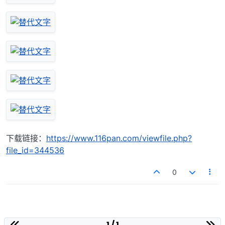
下载链接：
https://www.116pan.com/viewfile.php?
file_id=344536
0
1 / 1