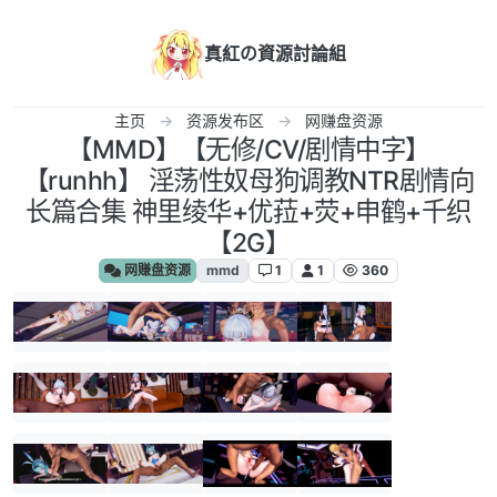
跳转至内容
真紅の資源討論組
主页
资源发布区
网赚盘资源
【MMD】【无修/CV/剧情中字】
【runhh】 淫荡性奴母狗调教NTR剧情向
长篇合集 神里绫华+优菈+荧+申鹤+千织
【2G】
网赚盘资源
mmd
1
1
360