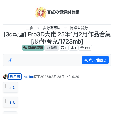
跳转至内容
真紅の資源討論組
主页
资源发布区
网赚盘资源
[3d动画] Ero3D大佬 25年1月2月作品合集
[度盘/夸克/1723mb]
网赚盘资源
3d动画
1
1
161
登录后回复
近月厨
hellox
写于
2025年3月28日 上午9:29
最后由 编辑
离线