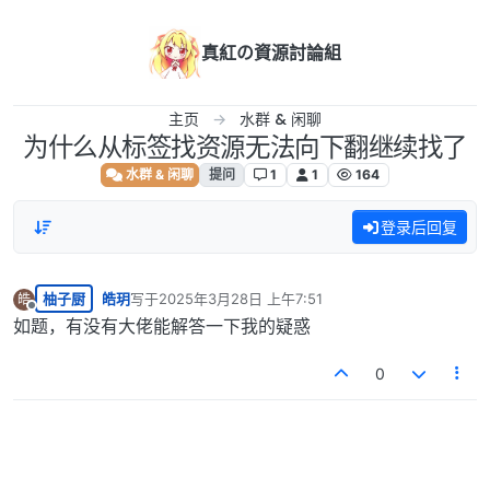
跳转至内容
真紅の資源討論組
主页
水群 & 闲聊
为什么从标签找资源无法向下翻继续找了
水群 & 闲聊
提问
1
1
164
登录后回复
柚子厨
皓玥
写于
2025年3月28日 上午7:51
皓
最后由 编辑
离线
如题，有没有大佬能解答一下我的疑惑
0