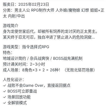
贩卖日：2025年02月23日
分类：男主人公 RPG制作大师 人外娘/魔物娘 幻想 姐姐×正
太 内射/中出
游戏简介
身为龙使世家后代，却被所有饲养的龙讨厌的正太男主。
某天终于忍无可忍，独自冲进了禁止进入的危险洞窟…
游戏类型：指令选择式RPG
特色：
地城设计简约 / 杂兵战爽快 / BOSS战充满机制
预计通关时间：2~3小时
成人场景：8角色×3 + 2 = 26种！（无败北惩罚场景）
人性化设计：
✓ 战败不会Game Over，直接返回据点
✓ BOSS可立即重战
✓ 场景回放功能
✓ 全解锁模式