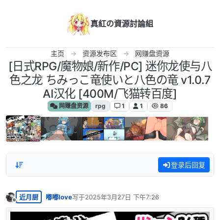
跳转至内容
真紅の資源討論組
主页
资源发布区
网赚盘资源
[日式RPG/魔物娘/新作/PC] 迷你龙使与八
色之龙 ちみっこ竜使いと八色の竜 v1.0.7
AI汉化 [400M/飞猫转百度]
网赚盘资源
rpg
1
1
86
登录后回复
近月厨
嘟嘟love
写于
2025年3月27日 下午7:26
最后由 编辑
离线