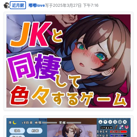
近月厨
嘟嘟love
写于
2025年3月27日 下午7:16
最后由 编辑
离线