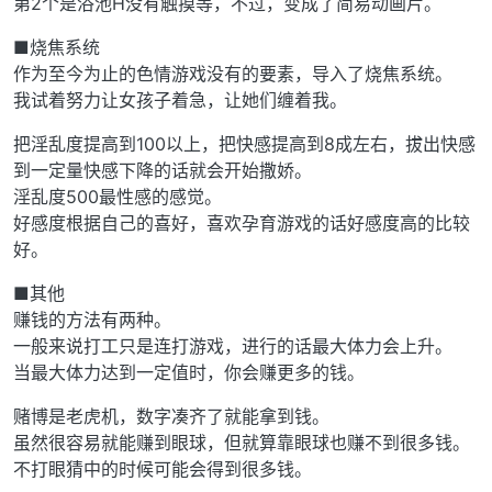
第2个是浴池H没有触摸等，不过，变成了简易动画片。
■烧焦系统
作为至今为止的色情游戏没有的要素，导入了烧焦系统。
我试着努力让女孩子着急，让她们缠着我。
把淫乱度提高到100以上，把快感提高到8成左右，拔出快感
到一定量快感下降的话就会开始撒娇。
淫乱度500最性感的感觉。
好感度根据自己的喜好，喜欢孕育游戏的话好感度高的比较
好。
■其他
赚钱的方法有两种。
一般来说打工只是连打游戏，进行的话最大体力会上升。
当最大体力达到一定值时，你会赚更多的钱。
赌博是老虎机，数字凑齐了就能拿到钱。
虽然很容易就能赚到眼球，但就算靠眼球也赚不到很多钱。
不打眼猜中的时候可能会得到很多钱。