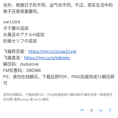
另外，根据日子的不同，运气也不同，不过，现实生活中的
架子还是很重要的。
ver1.004
ボテ腹の追加
お風呂のアナルH追加
妊娠セリフの追加
飞猫转百度：
https://jmj.cc/s/uw2cvw
飞猫直连：
https://jmj.cc/s/tdbmtc
解压码：dudulove
FM优惠码：39DRBI
PS：请勿在线解压，下载后把PDF、PNG后缀改成7z解压即
可
请勿在线解压，下载后把PDF、PNG后缀改成7z解压即可 解压失败一般是软件
的问题 请用winrar 或 win7z解压
0