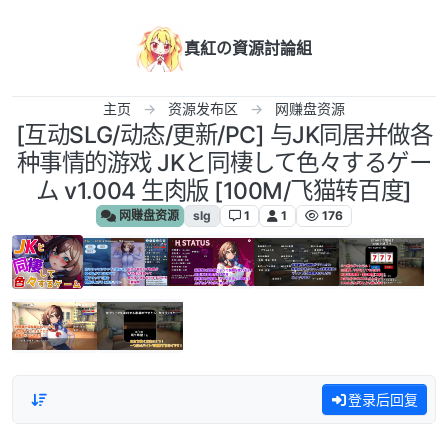
跳转至内容
真紅の資源討論組
主页
资源发布区
网赚盘资源
[互动SLG/动态/更新/PC] 与JK同居并做各
种事情的游戏 JKと同棲して色々するゲー
ム v1.004 生肉版 [100M/飞猫转百度]
网赚盘资源
slg
1
1
176
登录后回复