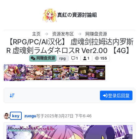
跳转至内容
真紅の資源討論組
主页
资源发布区
网赚盘资源
【RPG/PC/AI汉化】 虚魂剑拉姆达内罗斯
R 虚魂剣ラムダネロスR Ver2.00 【4G】
网赚盘资源
rpg
1
1
155
登录后回复
key
zuogu
写于
2025年3月27日 下午6:46
最后由 编辑
离线