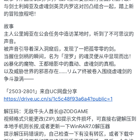
与剑士利姆亚及虚魂剑英灵内罗这对凹凸组合一起，踏上新
的冒险旅程吧！
故事
主人公里姆亚在公会任务中造访某地时，听到了不可思议的
声音。
被声音引导着深入洞窟后，发现了一把孤零零的剑。
当握住剑柄的瞬间，名为「涅罗」的魂灵便从中显现而出！
凶暴化的魔物、王都暗影中的蠢动、虚魂剑的真相。
以及威胁世界的邪恶存在……リムア终被卷入围绕虚魂剑的
争斗漩涡——
「2503-2801」来自UC网盘分享
https://drive.uc.cn/s/1c5c48f93a6a4?public=1
解压码：无敌牛头人酋长@ZODGAME
视频格式只能更改(ZIP),如提示文件损坏，可直接右键解压到
本地手机则长按,或者更新一下WinRAR7.0解压器
提示解压码错误的，自己检查一下有没有转区，或者下载中