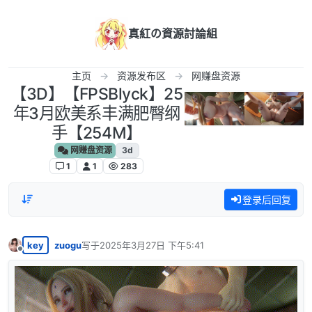
跳转至内容
真紅の資源討論組
主页
资源发布区
网赚盘资源
【3D】【FPSBlyck】25
年3月欧美系丰满肥臀纲
手【254M】
网赚盘资源
3d
1
1
283
登录后回复
key
zuogu
写于
2025年3月27日 下午5:41
最后由 编辑
离线