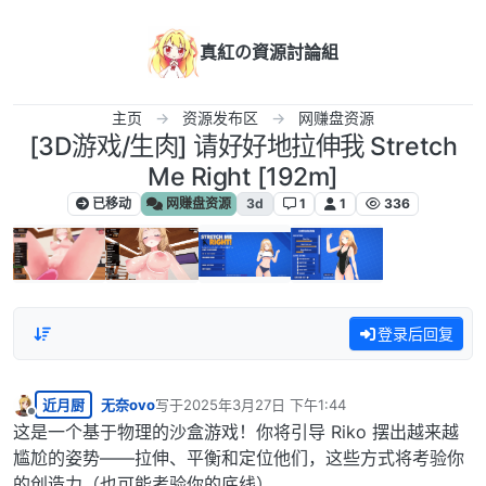
跳转至内容
真紅の資源討論組
主页
资源发布区
网赚盘资源
[3D游戏/生肉] 请好好地拉伸我 Stretch
Me Right [192m]
已移动
网赚盘资源
3d
1
1
336
登录后回复
近月厨
无奈ovo
写于
2025年3月27日 下午1:44
最后由 编辑
离线
这是一个基于物理的沙盒游戏！你将引导 Riko 摆出越来越
尴尬的姿势——拉伸、平衡和定位他们，这些方式将考验你
的创造力（也可能考验你的底线）。