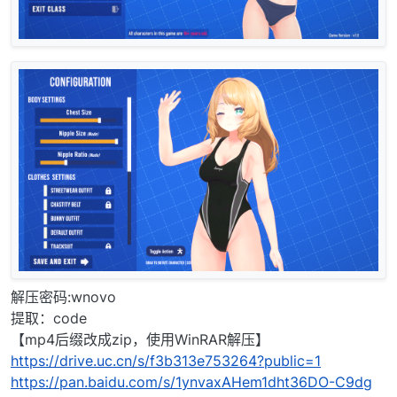
解压密码:wnovo
提取：code
【mp4后缀改成zip，使用WinRAR解压】
https://drive.uc.cn/s/f3b313e753264?public=1
https://pan.baidu.com/s/1ynvaxAHem1dht36DO-C9dg