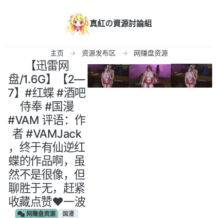
跳转至内容
真紅の資源討論組
主页
资源发布区
网赚盘资源
‎【迅雷网
盘/1.6G】【2—
7】#红蝶 #酒吧
侍奉 #国漫
#VAM 评语：作
者 #VAMJack
，终于有仙逆红
蝶的作品啊，虽
然不是很像，但
聊胜于无，赶紧
收藏点赞❤️一波
网赚盘资源
国漫