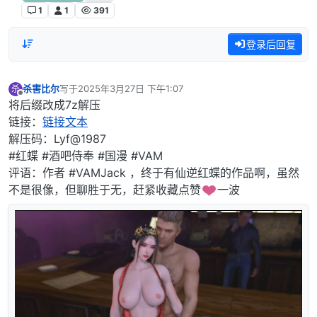
1
1
391
登录后回复
杀害比尔
写于
2025年3月27日 下午1:07
杀
最后由 编辑
离线
将后缀改成7z解压
链接：
链接文本
解压码：Lyf@1987
#红蝶 #酒吧侍奉 #国漫 #VAM
评语：作者 #VAMJack ，终于有仙逆红蝶的作品啊，虽然
不是很像，但聊胜于无，赶紧收藏点赞
️一波