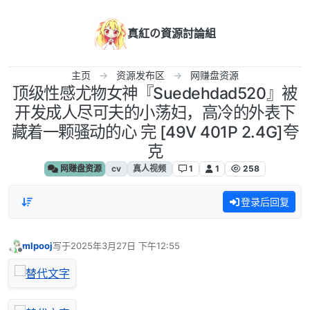
跳转至内容
真紅の資源討論組
主页
资源发布区
网赚盘资源
顶级性感尤物女神『Suedehdad520』被
开发成人尽可夫的小荡妇，高冷的外表下
藏着一颗骚动的心 完 [49V 401P 2.4G]夸
克
网赚盘资源
cv
真人视频
1
1
258
登录后回复
mlpooj
写于
2025年3月27日 下午12:55
最后由 编辑
离线