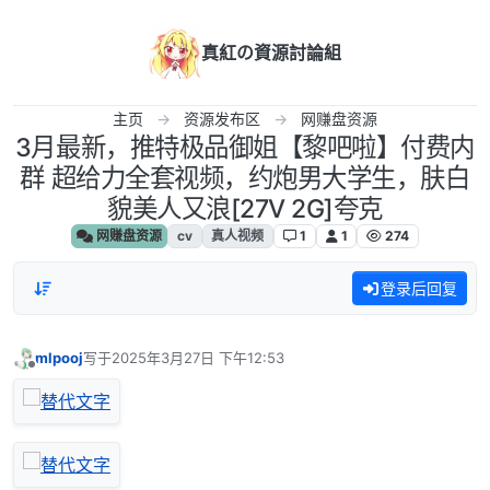
跳转至内容
真紅の資源討論組
主页
资源发布区
网赚盘资源
3月最新，推特极品御姐【黎吧啦】付费内
群 超给力全套视频，约炮男大学生，肤白
貌美人又浪[27V 2G]夸克
网赚盘资源
cv
真人视频
1
1
274
登录后回复
mlpooj
写于
2025年3月27日 下午12:53
最后由 编辑
离线