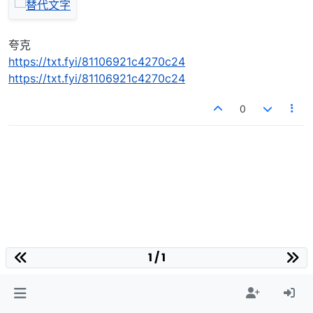
夸克
https://txt.fyi/81106921c4270c24
https://txt.fyi/81106921c4270c24
0
1 / 1