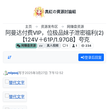
跳转至内容
真紅の資源討論組
主页
资源发布区
网赚盘资源
阿曼达付费VIP，位极品妹子泄密福利(2)
【124V＋61P/1.97GB】夸克
网赚盘资源
cv
真人视频
1
1
234
登录后回复
mlpooj
写于
2025年3月27日 下午12:52
最后由 编辑
离线