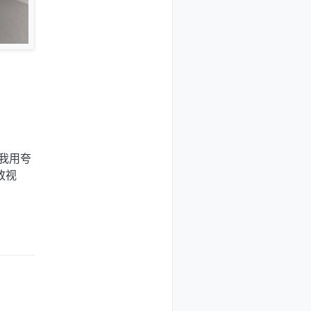
 "我用夸
放视