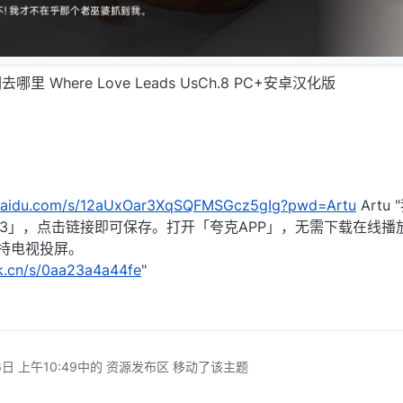
 Where Love Leads UsCh.8 PC+安卓汉化版
.baidu.com/s/12aUxOar3XqSQFMSGcz5gIg?pwd=Artu
Artu
343」，点击链接即可保存。打开「夸克APP」，无需下载在线播
持电视投屏。
rk.cn/s/0aa23a4a44fe
"
日 上午10:49
中的 资源发布区 移动了该主题