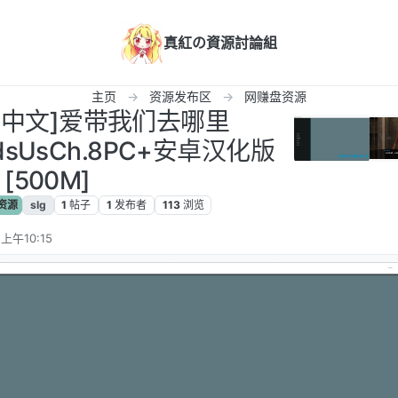
真紅の資源討論組
主页
资源发布区
网赚盘资源
LG中文]爱带我们去哪里
adsUsCh.8PC+安卓汉化版
[500M]
资源
slg
1
帖子
1
发布者
113
浏览
上午10:15