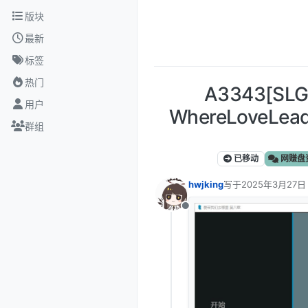
跳转至内容
版块
最新
标签
热门
A3343[S
用户
WhereLoveLe
群组
已移动
网赚盘
hwjking
写于
2025年3月27日 
最后由 编辑
离线