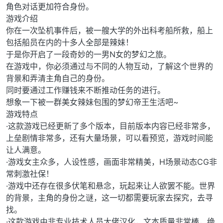
角色对话更加符合身份。
游戏介绍
你在一次坠机事件后，被一艘大学的外出科考船所救，船上
包括船员在内的十多人全部是辣妹！
于是你开启了一段奇妙的一男N女的梦幻之旅。
在游戏中，你必须通过与不同的人物互动，了解这个世界的
背景和弄清主角自己的身份。
同时要通过工作赚钱来不断推动任务的进行。
想象一下被一群美女辣妹包围的梦幻帝王生活吧~
游戏特点
·这款游戏已经更新了多个版本，目前版本内容已经非常多，
上垒剧情非常多，还有大量场景，可以看预览，游戏时间能
让人满意。
·游戏女主众多，人设性感，画面非常精美，H场景动态CG非
常刺激社保！
·游戏中还存在很多伏笔和悬念，玩起来让人欲罢不能。世界
的背景，主角的身份之谜，这一切都需要玩家去探究，去寻
找。
·这款游戏由非专业技术人员大佬汉化，文本质量非常棒，绝