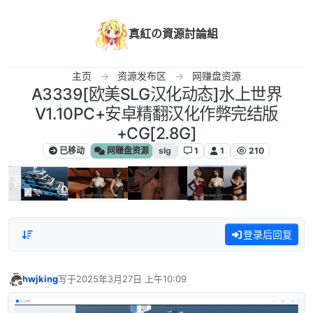
跳转至内容
真紅の資源討論組
主页
资源发布区
网赚盘资源
A3339[欧美SLG汉化动态]水上世界
V1.10PC+安卓精翻汉化作弊完结版
+CG[2.8G]
已移动
网赚盘资源
slg
1
1
210
登录后回复
hwjking
写于
2025年3月27日 上午10:09
最后由 编辑
离线