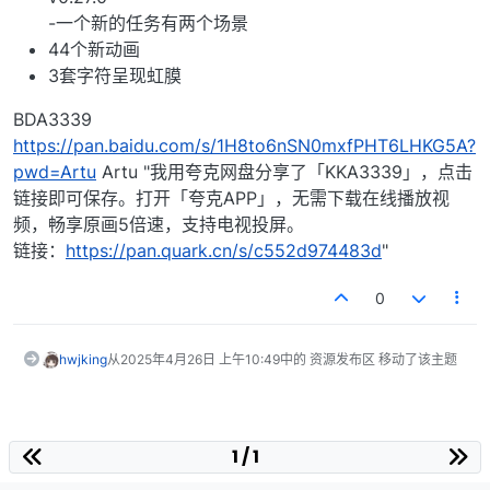
-一个新的任务有两个场景
44个新动画
3套字符呈现虹膜
BDA3339
https://pan.baidu.com/s/1H8to6nSN0mxfPHT6LHKG5A?
pwd=Artu
Artu "我用夸克网盘分享了「KKA3339」，点击
链接即可保存。打开「夸克APP」，无需下载在线播放视
频，畅享原画5倍速，支持电视投屏。
链接：
https://pan.quark.cn/s/c552d974483d
"
0
hwjking
从
2025年4月26日 上午10:49
中的 资源发布区 移动了该主题
1 / 1