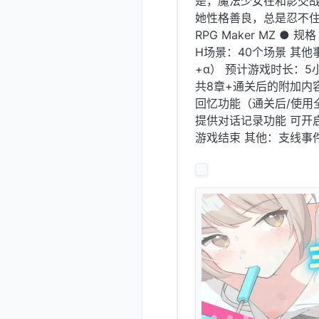
是，魔法少女在和影交战
她性格善良，总是忍不住
RPG Maker MZ ● 
H场景：40个场景 其
+α） 预计游戏时长：5
共8章+通关后的附加内
回忆功能（通关后/使用
提供对话记录功能 可开启
游戏结束 其他：支线事