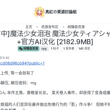
真紅の資源討論組
主页
资源发布区
网赚盘资源
PC/官中]魔法少女泪泡 魔法少女ティアシ
+官方AI汉化 [2182.9MB]
网赚盘资源
rpg
1
帖子
1
发布者
141
浏览
午9:40
/eacd08d96cb94?public=1
上传, 等一会就有了
p解压, 解压密码：mg
春凪のん 本作主角，香椎家长女。 某天卷入事件，却获得了变身成
衰弱的人们变异狂暴并做出色情行为的「影」作斗争！ 但她不