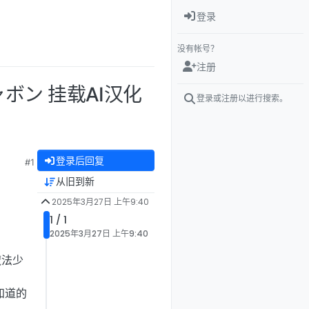
登录
没有帐号？
注册
ャボン 挂载AI汉化
登录或注册以进行搜索。
登录后回复
#1
从旧到新
2025年3月27日 上午9:40
1 / 1
2025年3月27日 上午9:40
魔法少
知道的