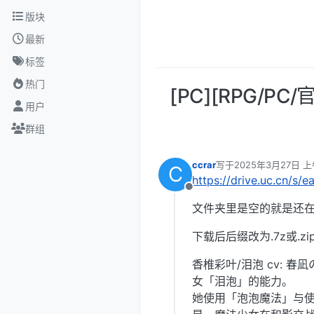
跳转至内容
版块
最新
标签
热门
[PC][RPG/
用户
群组
ccrar
写于
2025年3月27日 上
C
最后由 编辑
https://drive.uc.cn/s
离线
文件夹里是空的就是还在
下载后后缀改为.7z或.zi
香椎彩叶/泪泡 cv: 
女「泪泡」的能力。
她使用「泡泡魔法」与使