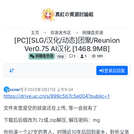
跳转至内容
真紅の資源討論組
主页
资源发布区
网赚盘资源
[PC][SLG/汉化/动态]团聚/Reunion
Ver0.75 AI汉化 [1468.9MB]
网赚盘资源
rpg
1
1
101
登录后回复
ccrar
写于
2025年3月27日 上午9:34
C
最后由 编辑
离线
https://drive.uc.cn/s/899c5b7c5e004?public=1
文件夹里是空的就是还在上传, 等一会就有了
下载后后缀改为.7z或.zip解压, 解压密码：mg
你扮演一个27岁的男人，时隔近10年后回到家乡，聆听父亲