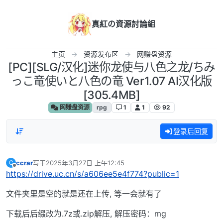
跳转至内容
真紅の資源討論組
主页
资源发布区
网赚盘资源
[PC][SLG/汉化]迷你龙使与八色之龙/ちみ
っこ竜使いと八色の竜 Ver1.07 AI汉化版
[305.4MB]
网赚盘资源
rpg
1
1
92
登录后回复
ccrar
写于
2025年3月27日 上午12:45
C
最后由 编辑
离线
https://drive.uc.cn/s/a606ee5e4f774?public=1
文件夹里是空的就是还在上传, 等一会就有了
下载后后缀改为.7z或.zip解压, 解压密码：mg