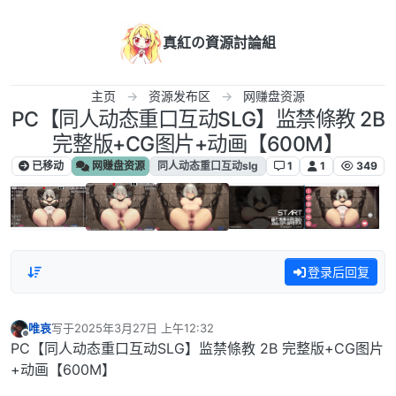
跳转至内容
真紅の資源討論組
主页
资源发布区
网赚盘资源
PC【同人动态重口互动SLG】监禁條教 2B
完整版+CG图片+动画【600M】
已移动
网赚盘资源
同人动态重口互动slg
1
1
349
登录后回复
唯哀
写于
2025年3月27日 上午12:32
最后由 编辑
离线
PC【同人动态重口互动SLG】监禁條教 2B 完整版+CG图片
+动画【600M】