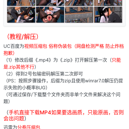
（教程/解压）
UC百度为
视频压缩包 俗称伪装包（网盘检测严格 防止炸档
抱歉）
（1）修改后缀《.mp4》为《.zip》打开解压第一次（
只能
是.zip其他不行
）
（2）得到2号包输密码解压第二次即可
（PS：按照步骤操作，后缀为zip且使用winrar7.0解压仍提
示失败的小概率BUG）
（可通过保存/下载整个文件夹而非单个文件来解决这个问
题）
（
手机直接下载MP4如果要选画质，只能原画，否则
会出问题
）
迅雷为
分卷压缩包