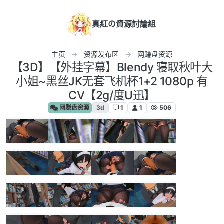
跳转至内容
真紅の資源討論組
主页
资源发布区
网赚盘资源
【3D】【外挂字幕】Blendy 寝取秋叶大
小姐~黑丝JK无套飞机杯1+2 1080p 有
CV【2g/度U迅】
网赚盘资源
3d
1
1
506