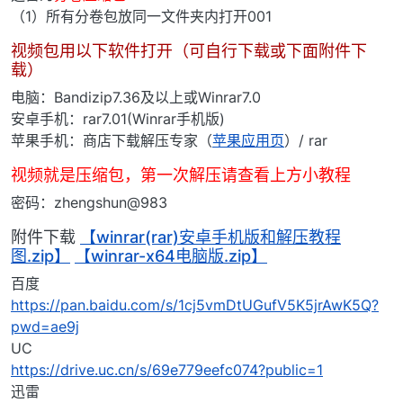
（1）所有分卷包放同一文件夹内打开001
视频包用以下软件打开（可自行下载或下面附件下
载）
电脑：Bandizip7.36及以上或Winrar7.0
安卓手机：rar7.01(Winrar手机版)
苹果手机：商店下载解压专家（
苹果应用页
）/ rar
视频就是压缩包，第一次解压请查看上方小教程
密码：zhengshun@983
附件下载
【winrar(rar)安卓手机版和解压教程
图.zip】
【winrar-x64电脑版.zip】
百度
https://pan.baidu.com/s/1cj5vmDtUGufV5K5jrAwK5Q?
pwd=ae9j
UC
https://drive.uc.cn/s/69e779eefc074?public=1
迅雷